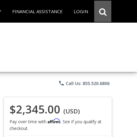
Y
FINANCIAL ASSISTANCE
LOGIN
phone
Call Us: 855.520.6806
$2,345.00
(USD)
Affirm
Pay over time with
. See if you qualify at
checkout.