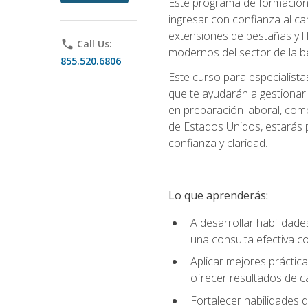
Este programa de formación p
ingresar con confianza al ca
extensiones de pestañas y lif
phone
Call Us:
modernos del sector de la be
855.520.6806
Este curso para especialista
que te ayudarán a gestionar
en preparación laboral, como
de Estados Unidos, estarás 
confianza y claridad.
Lo que aprenderás:
A desarrollar habilidade
una consulta efectiva con
Aplicar mejores práctica
ofrecer resultados de ca
Fortalecer habilidades de