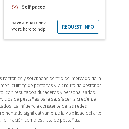
speed
Self paced
Have a question?
REQUEST INFO
We're here to help
 rentables y solicitadas dentro del mercado de la
en, el lifting de pestañas y la tintura de pestañas
to, con resultados duraderos y personalizados.
vicios de pestañas para satisfacer la creciente
ados. La influencia constante de las redes
ementado significativamente la visibilidad del arte
u formación como estilista de pestañas.