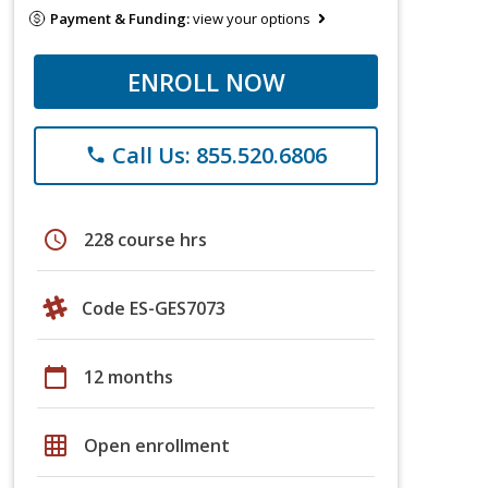
Payment & Funding:
view your options
ENROLL NOW
Call Us: 855.520.6806
phone
schedule
228 course hrs
Code ES-GES7073
calendar_today
12 months
grid_on
Open enrollment