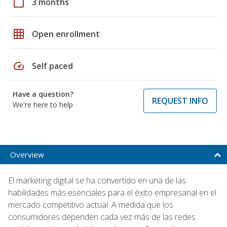
calendar_today
3 months
grid_on
Open enrollment
speed
Self paced
Have a question?
REQUEST INFO
We're here to help
Overview
El marketing digital se ha convertido en una de las
habilidades más esenciales para el éxito empresarial en el
mercado competitivo actual. A medida que los
consumidores dependen cada vez más de las redes