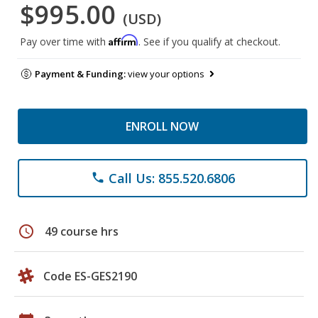
$995.00
(USD)
Affirm
Pay over time with
. See if you qualify at checkout.
Payment & Funding:
view your options
ENROLL NOW
Call Us: 855.520.6806
phone
schedule
49 course hrs
Code ES-GES2190