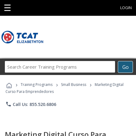
☰
LOGIN
Search
Go
Career
Training
›
›
›
Programs
Training Programs
Small Business
Marketing Digital
Curso Para Emprendedores
phone
Call Us: 855.520.6806
Marketing Digital Curso Para