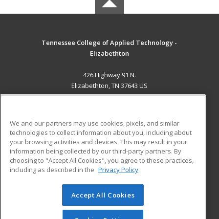
Tennessee College of Applied Technology -
Elizabethton
426 Highway 91 N.
Elizabethton, TN 37643 US
MAIN CONTENT
Career Training
We and our partners may use cookies, pixels, and similar
technologies to collect information about you, including about
ADDITIONAL RESOURCES
your browsing activities and devices. This may result in your
information being collected by our third-party partners. By
Military
Student Blog
choosing to "Accept All Cookies", you agree to these practices,
Financial Assistance
including as described in the
Privacy Policy
Help
Accept All Cookies
© 2026 ed2go, a division of Cengage Learning. All rights
reserved. The material on this site cannot be reproduced or
redistributed unless you have obtained prior written