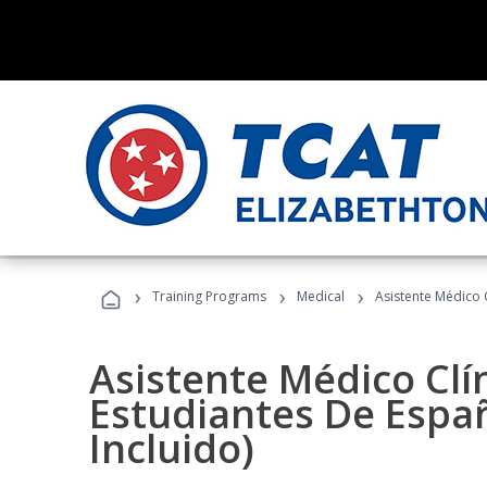
›
›
›
Training Programs
Medical
Asistente Médico C
Asistente Médico Clí
Estudiantes De Españ
Incluido)