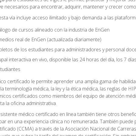
e necesarios para encontrar, adquirir, mantener y crecer como 
sta vía incluye acceso ilimitado y bajo demanda a las platafor
logo de cursos alineado con la industria de EnGen
 medios real de EnGen (actualizada diariamente)
letos de los estudiantes para administradores y personal doc
al interactiva en vivo, disponible las 24 horas del día, los 7 dí
tudiantes
ico certificado le permite aprender una amplia gama de habili
da la terminología médica, la ley y la ética médica, las reglas de
línicos certificados como miembros del equipo de atención médi
ta la oficina administrativa.
stente médico certificado en línea también tiene otros benefici
cipar en una experiencia clínica no remunerada. También puede 
tificado (CCMA) a través de la Asociación Nacional de Carrera