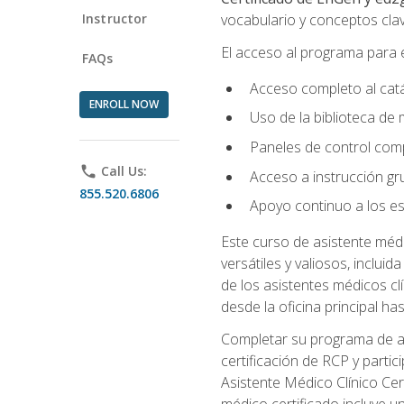
Instructor
vocabulario y conceptos clav
El acceso al programa para e
FAQs
Acceso completo al catá
ENROLL NOW
Uso de la biblioteca de
Paneles de control comp
phone
Call Us:
Acceso a instrucción grup
855.520.6806
Apoyo continuo a los es
Este curso de asistente méd
versátiles y valiosos, inclui
de los asistentes médicos c
desde la oficina principal has
Completar su programa de asi
certificación de RCP y parti
Asistente Médico Clínico Cer