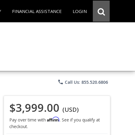
Y
FINANCIAL ASSISTANCE
LOGIN
phone
Call Us: 855.520.6806
$3,999.00
(USD)
Affirm
Pay over time with
. See if you qualify at
checkout.