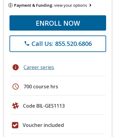
Payment & Funding:
view your options
ENROLL NOW
Call Us: 855.520.6806
phone
info
Career series
schedule
700 course hrs
Code BIL-GES1113
Voucher included