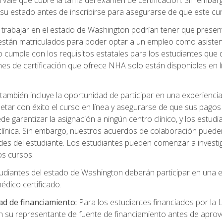
 vale que cubre la tarifa del examen de certificación. Sin embarg
de su estado antes de inscribirse para asegurarse de que este c
rabajar en el estado de Washington podrían tener que presentar 
 están matriculados para poder optar a un empleo como asistent
 cumple con los requisitos estatales para los estudiantes que d
nes de certificación que ofrece NHA solo están disponibles en
también incluye la oportunidad de participar en una experiencia c
tar con éxito el curso en línea y asegurarse de que sus pagos
 garantizar la asignación a ningún centro clínico, y los estud
a clínica. Sin embargo, nuestros acuerdos de colaboración pued
des del estudiante. Los estudiantes pueden comenzar a investig
os cursos.
udiantes del estado de Washington deberán participar en una e
dico certificado.
ad de financiamiento:
Para los estudiantes financiados por la
n su representante de fuente de financiamiento antes de aprov