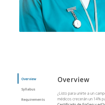
Overview
Overview
Syllabus
¿Listo para unirte a un camp
médicos crecerán un 14% pa
Requirements
Certificado de EnGen y ed2