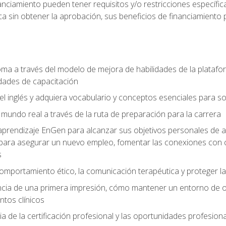
nciamiento pueden tener requisitos y/o restricciones específicas
a sin obtener la aprobación, sus beneficios de financiamient
ioma a través del modelo de mejora de habilidades de la plata
dades de capacitación
el inglés y adquiera vocabulario y conceptos esenciales para so
mundo real a través de la ruta de preparación para la carrera
e aprendizaje EnGen para alcanzar sus objetivos personales de a
para asegurar un nuevo empleo, fomentar las conexiones con c
s
omportamiento ético, la comunicación terapéutica y proteger la
ia de una primera impresión, cómo mantener un entorno de ofici
ntos clínicos
a de la certificación profesional y las oportunidades profesio