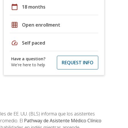
calendar_today
18 months
grid_on
Open enrollment
speed
Self paced
Have a question?
REQUEST INFO
We're here to help
les de EE. UU. (BLS) informa que los asistentes
promedio. El
Pathway de Asistente Médico Clínico
s habilidades en inglés mientras aprende