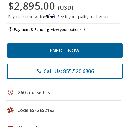
$2,895.00
(USD)
Affirm
Pay over time with
. See if you qualify at checkout.
Payment & Funding:
view your options
ENROLL NOW
Call Us: 855.520.6806
phone
schedule
260 course hrs
Code ES-GES2193