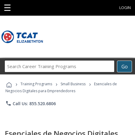
☰
LOGIN
Search
Go
Career
Training
›
›
›
Programs
Training Programs
Small Business
Esenciales de
Negocios Digitales para Emprendedores
phone
Call Us: 855.520.6806
Esenciales de Negocios Digitales