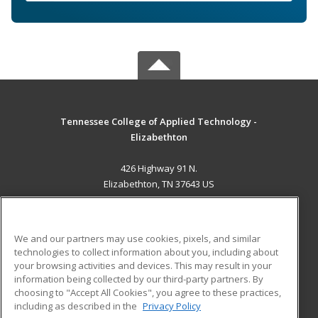
Tennessee College of Applied Technology -
Elizabethton
426 Highway 91 N.
Elizabethton, TN 37643 US
MAIN CONTENT
Career Training
We and our partners may use cookies, pixels, and similar
technologies to collect information about you, including about
ADDITIONAL RESOURCES
your browsing activities and devices. This may result in your
information being collected by our third-party partners. By
Military
Student Blog
choosing to "Accept All Cookies", you agree to these practices,
Financial Assistance
including as described in the
Privacy Policy
Help