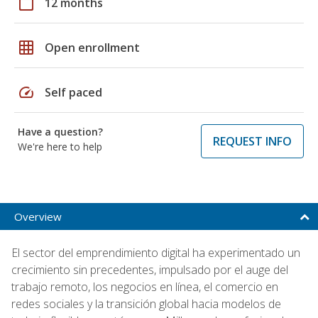
calendar_today
12 months
grid_on
Open enrollment
speed
Self paced
Have a question?
REQUEST INFO
We're here to help
Overview
El sector del emprendimiento digital ha experimentado un
crecimiento sin precedentes, impulsado por el auge del
trabajo remoto, los negocios en línea, el comercio en
redes sociales y la transición global hacia modelos de