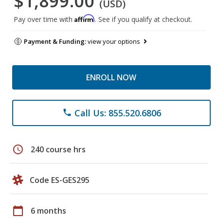
$1,899.00
(USD)
Affirm
Pay over time with
. See if you qualify at checkout.
Payment & Funding:
view your options
ENROLL NOW
Call Us: 855.520.6806
phone
schedule
240 course hrs
Code ES-GES295
calendar_today
6 months