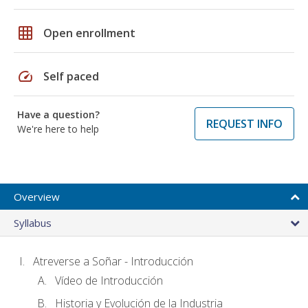
grid_on
Open enrollment
speed
Self paced
Have a question?
REQUEST INFO
We're here to help
Overview
Syllabus
Atreverse a Soñar - Introducción
Vídeo de Introducción
Historia y Evolución de la Industria