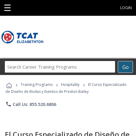
☰
LOGIN
Search
Go
Career
Training
›
›
›
Programs
Training Programs
Hospitality
El Curso Especializado
de Diseño de Bodas y Eventos de Preston Bailey
phone
Call Us: 855.520.6806
El Curso Especializado de Diseño de